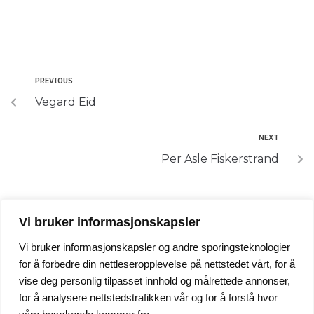
PREVIOUS
Vegard Eid
NEXT
Per Asle Fiskerstrand
Vi bruker informasjonskapsler
Vi bruker informasjonskapsler og andre sporingsteknologier
24/7 Service +47 95 247 247
for å forbedre din nettleseropplevelse på nettstedet vårt, for å
firmapost@fiskerstrand.no
vise deg personlig tilpasset innhold og målrettede annonser,
for å analysere nettstedstrafikken vår og for å forstå hvor